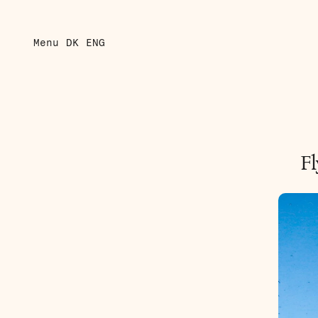
Menu
DK
ENG
Fl