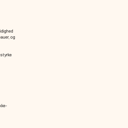
idighed 
auer, og 
styrke 
kke-