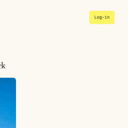
Log-in
k 