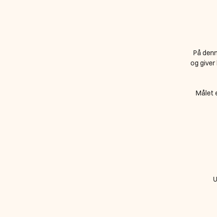
På denn
og giver
Målet 
U