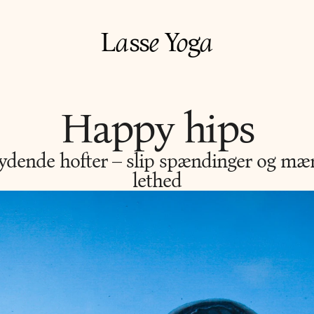
L
a
ss
e
Y
o
g
a
Happy hips
ydende hofter – slip spændinger og mær
lethed