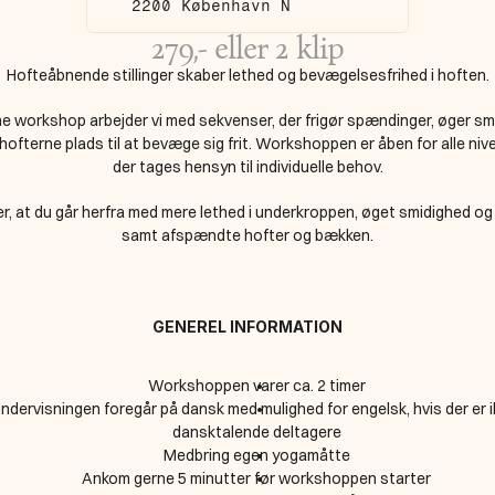
2200 København N
279,- eller 2 klip
Hofteåbnende stillinger skaber lethed og bevægelsesfrihed i hoften.
e workshop arbejder vi med sekvenser, der frigør spændinger, øger sm
 hofterne plads til at bevæge sig frit. Workshoppen er åben for alle nive
der tages hensyn til individuelle behov.
er, at du går herfra med mere lethed i underkroppen, øget smidighed og 
samt afspændte hofter og bækken.
GENEREL INFORMATION
Workshoppen varer ca. 2 timer
ndervisningen foregår på dansk med mulighed for engelsk, hvis der er i
dansktalende deltagere
Medbring egen yogamåtte
Ankom gerne 5 minutter før workshoppen starter