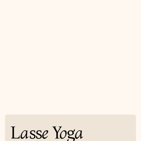
“When you start to wa
the way, the way
appears” - Rumi
Modtag mit 
nyhedsbrev
Få nyheder direkte i din inbox hver måned
Tilmeld
L
a
ss
e
Y
o
g
a