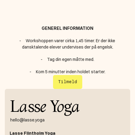
GENEREL INFORMATION‍
-     Workshoppen varer cirka 1,45 timer. Er der ikke 
dansktalende elever undervises der på engelsk.
-     Tag din egen måtte med.
-     Kom 5 minutter inden holdet starter.
Tilmeld
L
a
ss
e
Y
o
g
a
hello@lasse.yoga
Lasse Flintholm Yoga