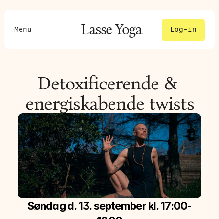
La
sse 
Y
oga
Menu
Log-in
Detoxificerende & 
energiskabende twists
Søndag d. 13. september kl. 17:00-