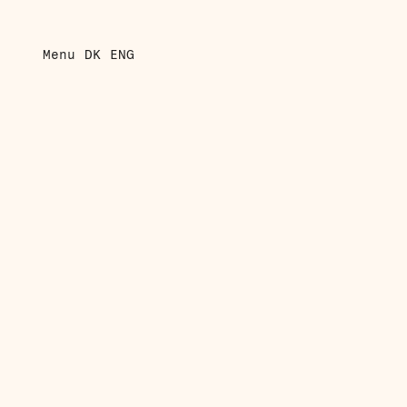
Menu
DK
ENG
Fredag d. 18. - søndag d. 20. september 2026
BREATH: Det Yogiske Åndedræt 
– Intro til Pranayama