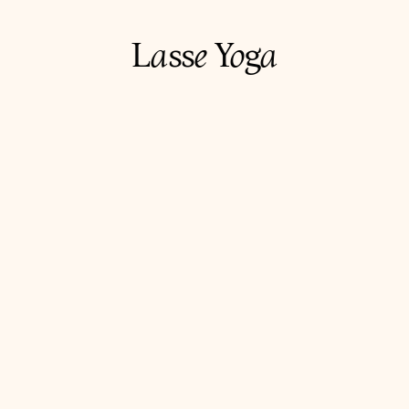
L
a
ss
e
Y
o
g
a
Flerdagsworkshop
Fredag d. 13. nov - Søndag d. 15. nov 2026
Yoga Intensive – Weekend 
Fordybelse for Letøvede og 
Øvede 
En weekend for dem, der vil tage deres praksis et skridt 
dybere - 2 gange årligt