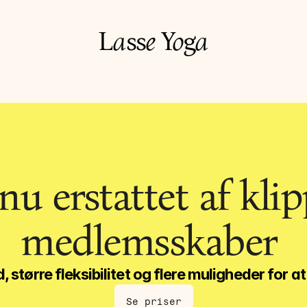
L
a
ss
e
Y
o
g
a
nu erstattet af klip
medlemsskaber 
, større fleksibilitet og flere muligheder for at
Se priser