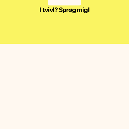
I tvivl? Sprøg mig!
ngar yoga og ønsker at 
bedre’, men om at fordybe 
Fokus er på præcision, 
in yogapraksis til næste 