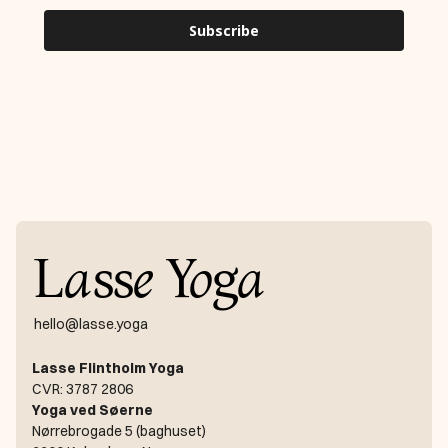
L
a
ss
e
Y
o
g
a
hello@lasse.yoga
Lasse Flintholm Yoga
CVR: 3787 2806
Yoga ved Søerne
Nørrebrogade 5 (baghuset)