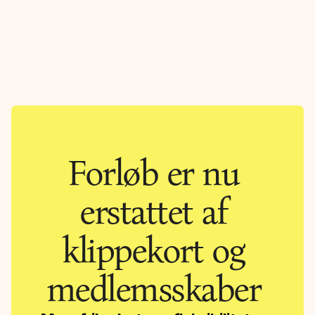
La
sse 
Y
oga
Menu
DK
ENG
Log-in
Forløb er nu 
erstattet af 
klippekort og 
medlemsskaber 