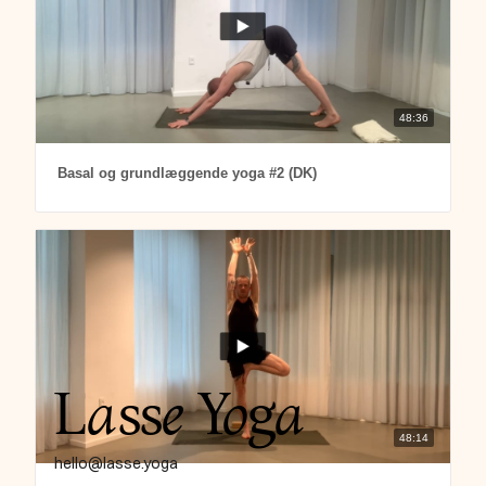
48:36
Basal og grundlæggende yoga #2 (DK)
L
a
ss
e
Y
o
g
a
48:14
hello@lasse.yoga