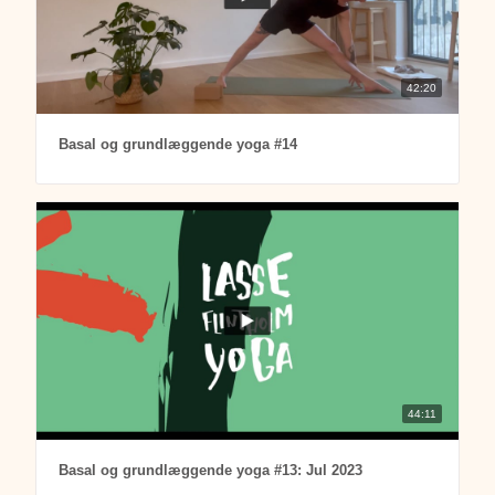
42:20
Basal og grundlæggende yoga #14
44:11
Basal og grundlæggende yoga #13: Jul 2023