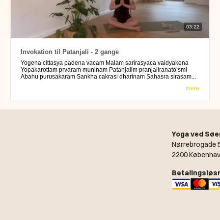
03:22
Invokation til Patanjali - 2 gange
Yogena cittasya padena vacam Malam sarirasyaca vaidyakena
Yopakarottam prvaram muninam Patanjalim pranjaliranato’smi
Abahu purusakaram Sankha cakrasi dharinam Sahasra sirasam...
mere
Yoga ved Søe
Nørrebrogade 5
2200 Københav
Betalingsløs