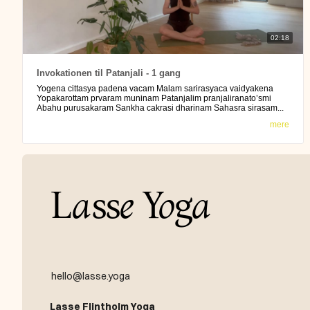
02:18
Invokationen til Patanjali - 1 gang
Yogena cittasya padena vacam Malam sarirasyaca vaidyakena
Yopakarottam prvaram muninam Patanjalim pranjaliranato’smi
Abahu purusakaram Sankha cakrasi dharinam Sahasra sirasam...
mere
L
a
ss
e
Y
o
g
a
hello@lasse.yoga
Lasse Flintholm Yoga