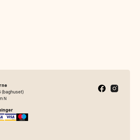
rne
 (baghuset)
n N
ninger