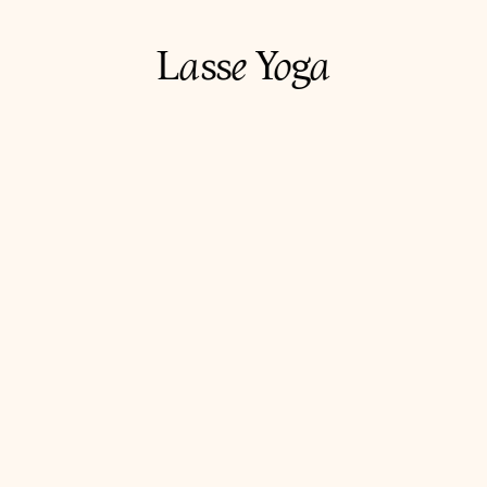
L
a
ss
e
Y
o
g
a
s med de 
vet 
ifte fra 
Lyden og 
 selv og 
re både 