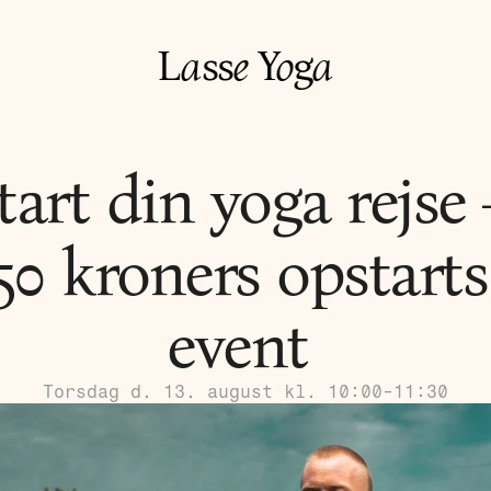
L
a
ss
e
Y
o
g
a
tart din yoga rejse –
50 kroners opstarts 
event 
Torsdag d. 13. august kl. 10:00-11:30