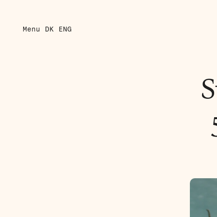
Menu
DK
ENG
S