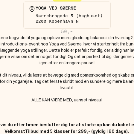
YOGA VED SØERNE
Nørrebrogade 5 (baghuset)  
2200 København N
50,-
gerne begynde til yoga og opleve mere glæde og balance i din hverdag? 
 introduktions-event hos Yoga ved Søerne, hvor vi starter helt fra bun
æggende yoga stillinger. Dette hold er perfekt for dig, der aldrig har la
gerne vil se om det er noget for dig! Og det er perfekt til dig, der gerne vi
igen efter en længere pause!
 dit niveau, vil du lære at bevæge dig med opmærksomhed og skabe en 
for din yogarejse. Tag det første skridt mod en sundere og mere balan
livsstil.
ALLE KAN VÆRE MED, uanset niveau!
vis du efter timen beslutter dig for at starte op kan du købet e
VelkomstTilbud med 5 klasser for 299,- (gyldig i 90 dage). 