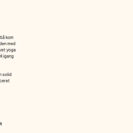
Så kom 
den med 
vet yoga 
l igang 
solid 
ceret 
t 