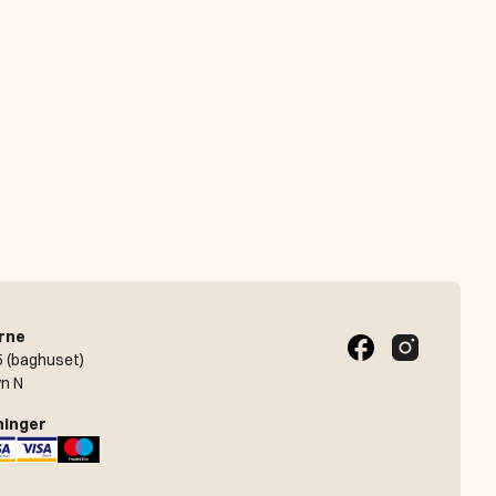
rne
 (baghuset)
n N
ninger