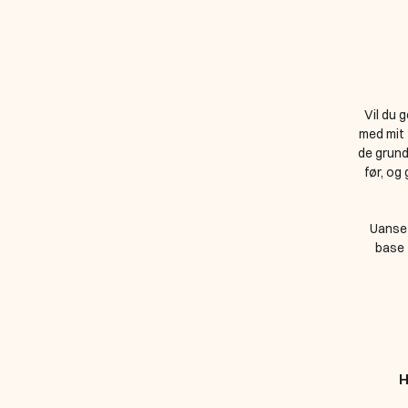
Vil du 
med mit 
de grundl
før, og 
Uanset
base 
H