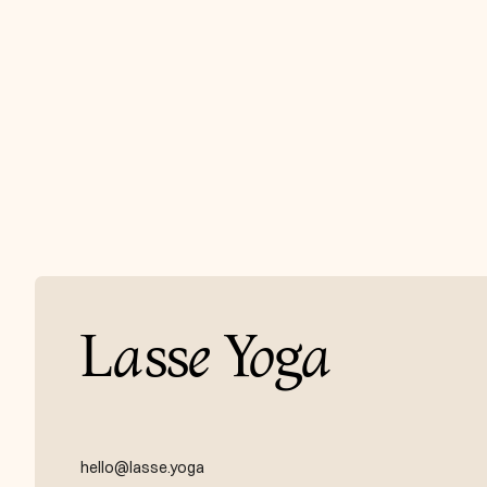
L
a
ss
e
Y
o
g
a
hello@lasse.yoga