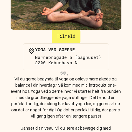
Tilmeld
YOGA VED SØERNE
Nørrebrogade 5 (baghuset)  
2200 København N
50,-
Vil du gerne begynde til yoga og opleve mere glæde og 
balance i din hverdag? Så kom med mit  introduktions-
event hos Yoga ved Søerne, hvor vi starter helt fra bunden 
med de grundlæggende yoga stillinger. Dette hold er 
perfekt for dig, der aldrig har lavet yoga før, og gerne vil se 
om det er noget for dig! Og det er perfekt til dig, der gerne 
vil igang igen efter en længere pause!
Uanset dit niveau, vil du lære at bevæge dig med 