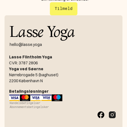
Tilmeld
L
a
ss
e
Y
o
g
a
hello@lasse.yoga
Lasse Flintholm Yoga
CVR: 3787 2806
Yoga ved Søerne
Nørrebrogade 5 (baghuset)
2200 København N
Betalingsløsninger
Handelsbetingelser
Abonnementsbetingelsker