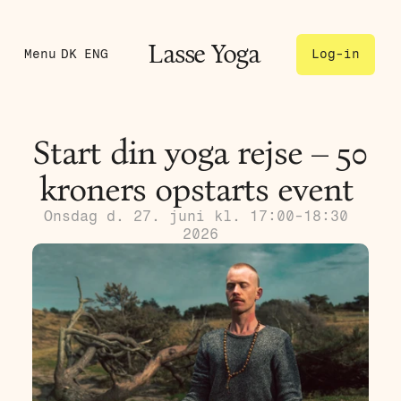
La
sse 
Y
oga
Menu
DK
ENG
Log-in
Start din yoga rejse – 50 
kroners opstarts event 
Onsdag d. 27. juni kl. 17:00-18:30 
2026