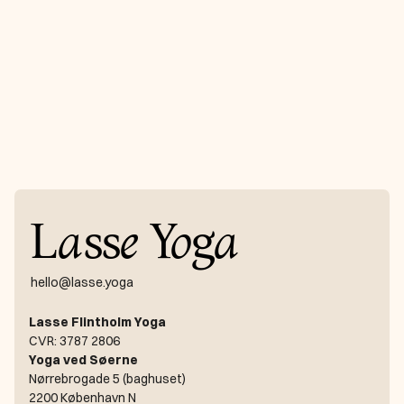
Modtag mit 
nyhedsbrev
Få nyheder direkte i din inbox hver måned
Tilmeld
L
a
ss
e
Y
o
g
a
hello@lasse.yoga
Lasse Flintholm Yoga
CVR: 3787 2806
Yoga ved Søerne
Nørrebrogade 5 (baghuset)
2200 København N